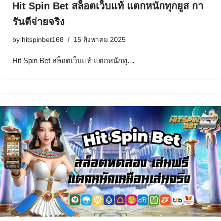
Hit Spin Bet สล็อตเว็บแท้ แตกหนักทุกยูส กา
รันตีจ่ายจริง
by
hitspinbet168
15 สิงหาคม 2025
Hit Spin Bet สล็อตเว็บแท้ แตกหนักทุ…