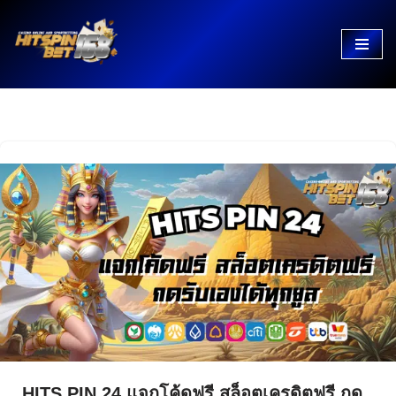
Skip
to
content
HITS PIN 24 แจกโค้ดฟรี สล็อตเครดิตฟรี กด