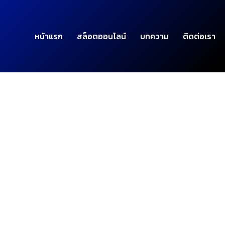
หน้าแรก
สล็อตออนไลน์
บทความ
ติดต่อเรา