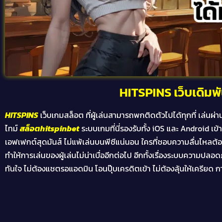
HITSPINS เว็บเดิมพัน
HITSPINS
เว็บเกมสล็อต ที่ผู้เล่นสามารถพกติดตัวไปได้ทุกที่ เล่นผ่
ไทม์
สล็อตhitspinbet
ระบบเกมที่นี่รองรับทั้ง iOS และ Android เข
เอฟเฟกต์สุดมันส์ ไม่แพ้เล่นบนพีซีแน่นอน ใครที่ชอบความลื่นไหลต้อ
ทำให้การเล่นของผู้เล่นไม่น่าเบื่ออีกต่อไป อีกทั้งเรื่องระบบความปลอด
ทันใจ ไม่ต้องแชตรอแอดมิน โอนปุ๊บเครดิตเข้า ไม่ต้องลุ้นให้เครียด การ