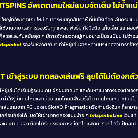
ITSPINS อัพเดตเกมใหม่แบบจัดเต็ม ไม่ซ้ำแน
ใหญ่ที่อัพเดตเกมใหม่ ๆ เข้าระบบทุกสัปดาห์ ที่นี่มีให้เลือกเล่นครบแ
ี่ใช้งานง่าย และการรองรับทุกแพลตฟอร์ม ทั้งมือถือ แท็บเล็ต และคอมพ
สวยและทันสมัยสุด ๆ มีการจัดหมวดหมู่เกมอย่างเป็นระเบียบ ไม่ว่าจะ
itspinbet
รองรับหลายภาษา ทำให้ผู้เล่นจากหลายประเทศสามารถใช้งา
T เข้าสู่ระบบ ทดลองเล่นฟรี ลุยได้ไม่ต้องกล
ห้ผู้เล่นได้เรียนรู้ระบบเกม ฝึกฝนเทคนิค และค้นหาแนวทางของตัวเองก
ทำให้รู้ว่าเกมไหนแจกบ่อย เกมไหนมีฟีเจอร์เด็ด เกมไหนเหมาะกับสไตล์กา
กเล่นเกมจาก PG, Joker, SlotXO, Pragmatic หรือค่ายดังอื่นๆ ก็สา
าชิกก่อนก็ยังได้ เปิดให้เข้ามาทดลองแบบง่าย ๆ
hitspinbet.me
เว็บแท้
รือแค่เข้ามาลอง ก็ยังได้รับประสบการณ์ที่ดีไม่แพ้กัน เรียกได้ว่าเป็นสนา