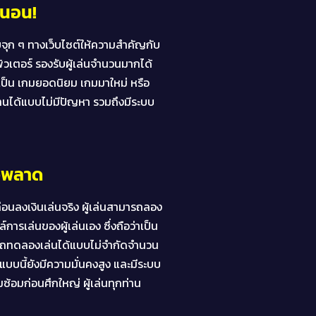
่นอน!
บบจุก ๆ ทางเว็บไซต์ให้ความสำคัญกับ
ิวเตอร์ รองรับผู้เล่นจำนวนมากได้
เป็น เกมยอดนิยม เกมมาใหม่ หรือ
นได้แบบไม่มีปัญหา รวมถึงมีระบบ
ัวพลาด
่อนลงเงินเล่นจริง ผู้เล่นสามารถลอง
รเล่นของผู้เล่นเอง ซึ่งถือว่าเป็น
มารถทดลองเล่นได้แบบไม่จำกัดจำนวน
 แบบนี้ยังมีความมั่นคงสูง และมีระบบ
มซ้อมก่อนศึกใหญ่ ผู้เล่นทุกท่าน