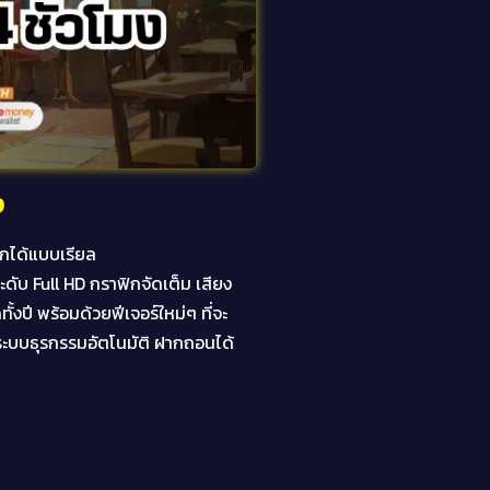
ง
นุกได้แบบเรียล
ะดับ Full HD กราฟิกจัดเต็ม เสียง
งปี พร้อมด้วยฟีเจอร์ใหม่ๆ ที่จะ
ระบบธุรกรรมอัตโนมัติ ฝากถอนได้