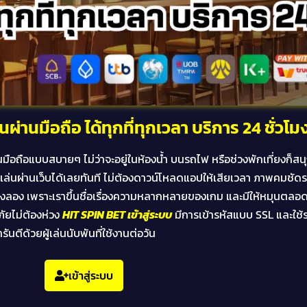
ผ่านมือถือ ได้ทุกที่ทุกเวลา บริการ 24 ชั่วโม
านมือถือแบบสบายๆ ไม่ว่าจะอยู่ในห้องน้ำ บนรถไฟ หรือช่วงพักเที่ยงก็ส
้าเล่นผ่านเว็บได้เลยทันที ไม่ต้องดาวน์โหลดแอปให้เสียเวลา ภาพคมชัดร
งลอง เพราะเราขึ้นชื่อเรื่องความหลากหลายของเกม และมีให้หมุนตลอดทั้
ภัยไม่ต้องห่วง
HIT SPIN BET เข้าสู่ระบบ
มีการเข้ารหัสแบบ SSL และใช้
ันตีด้วยผู้เล่นนับพันที่ใช้งานต่อวัน
เข้าสู่ระบบ