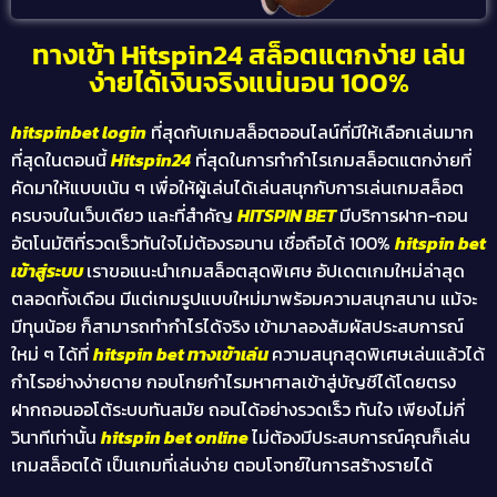
ทางเข้า Hitspin24 สล็อตแตกง่าย เล่น
ง่ายได้เงินจริงแน่นอน 100%
hitspinbet login
ที่สุดกับเกมสล็อตออนไลน์ที่มีให้เลือกเล่นมาก
ที่สุดในตอนนี้
Hitspin24
ที่สุดในการทำกำไรเกมสล็อตแตกง่ายที่
คัดมาให้แบบเน้น ๆ เพื่อให้ผู้เล่นได้เล่นสนุกกับการเล่นเกมสล็อต
ครบจบในเว็บเดียว และที่สำคัญ
HITSPIN BET
มีบริการฝาก-ถอน
อัตโนมัติที่รวดเร็วทันใจไม่ต้องรอนาน เชื่อถือได้ 100%
hitspin bet
เข้าสู่ระบบ
เราขอแนะนำเกมสล็อตสุดพิเศษ อัปเดตเกมใหม่ล่าสุด
ตลอดทั้งเดือน มีแต่เกมรูปแบบใหม่มาพร้อมความสนุกสนาน แม้จะ
มีทุนน้อย ก็สามารถทำกำไรได้จริง เข้ามาลองสัมผัสประสบการณ์
ใหม่ ๆ ได้ที่
hitspin bet ทางเข้าเล่น
ความสนุกสุดพิเศษเล่นแล้วได้
กำไรอย่างง่ายดาย กอบโกยกำไรมหาศาลเข้าสู่บัญชีได้โดยตรง
ฝากถอนออโต้ระบบทันสมัย ถอนได้อย่างรวดเร็ว ทันใจ เพียงไม่กี่
วินาทีเท่านั้น
hitspin bet online
ไม่ต้องมีประสบการณ์คุณก็เล่น
เกมสล็อตได้ เป็นเกมที่เล่นง่าย ตอบโจทย์ในการสร้างรายได้