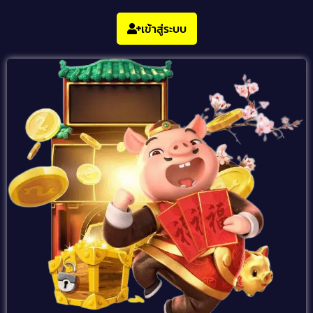
เข้าสู่ระบบ