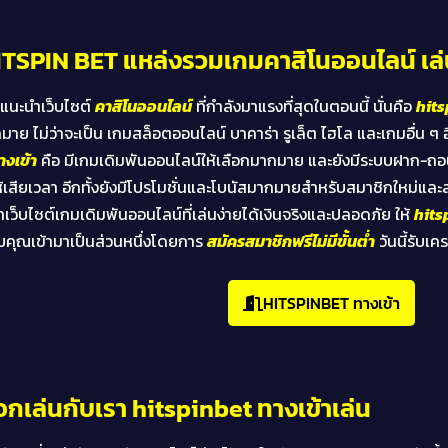
ITSPIN BET แหล่งรวมเกมคาสิโนออนไลน์ เล่น
แนะนำเว็บไซต์
คาสิโนออนไลน์
ที่กำลังมาแรงที่สุดในตอนนี้ นั่นคือ
hits
กมาย ไม่ว่าจะเป็น เกมสล็อตออนไลน์ บาคาร่า รูเล็ต ไฮโล และเกมอื่น
างเข้า
คือ มีเกมเดิมพันออนไลน์ให้เลือกมากมาย และยังมีระบบฝาก-ถอน ไ
้เสียเวลา อีกทั้งยังมีโปรโมชั่นและโบนัสมากมายสำหรับสมาชิกใหม่และส
เว็บไซต์เกมเดิมพันออนไลน์ที่เล่นง่ายได้เงินจริงและปลอดภัย ให้
hits
บคุณเข้ามาเป็นส่วนหนึ่งโดยการ
สมัครสมาชิกฟรีไม่มีขั้นต่ำ
วันนี้รับเ
HITSPINBET ทางเข้า
อกเล่นกับเรา hitspinbet ทางเข้าเล่น