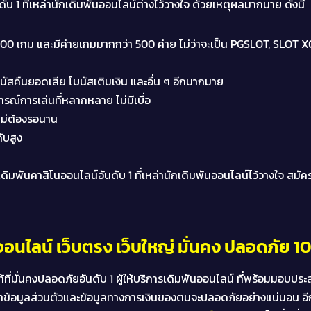
นดับ 1 ที่เหล่านักเดิมพันออนไลน์ต่างไว้วางใจ ด้วยเหตุผลมากมาย ดังนี้
000 เกม และมีค่ายเกมมากกว่า 500 ค่าย ไม่ว่าจะเป็น PGSLOT, SLOT 
นัสคืนยอดเสีย โบนัสเติมเงิน และอื่น ๆ อีกมากมาย
ารณ์การเล่นที่หลากหลาย ไม่มีเบื่อ
ไม่ต้องรอนาน
ับสูง
มเดิมพันคาสิโนออนไลน์อันดับ 1 ที่เหล่านักเดิมพันออนไลน์ไว้วางใจ สมัค
ออนไลน์ เว็บตรง เว็บใหญ่ มั่นคง ปลอดภัย 
ี่มั่นคงปลอดภัยอันดับ 1 ผู้ให้บริการเดิมพันออนไลน์ ที่พร้อมมอบประสบกา
ว่าข้อมูลส่วนตัวและข้อมูลทางการเงินของตนจะปลอดภัยอย่างแน่นอน อีกทั้