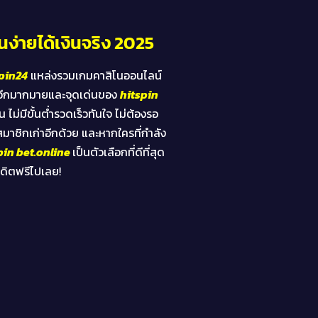
ง่ายได้เงินจริง 2025
pin24
แหล่งรวมเกมคาสิโนออนไลน์
 ๆ อีกมากมายและจุดเด่นของ
hitspin
ม่มีขั้นต่ำรวดเร็วทันใจ ไม่ต้องรอ
มาชิกเก่าอีกด้วย และหากใครที่กำลัง
pin bet.online
เป็นตัวเลือกที่ดีที่สุด
ครดิตฟรีไปเลย!