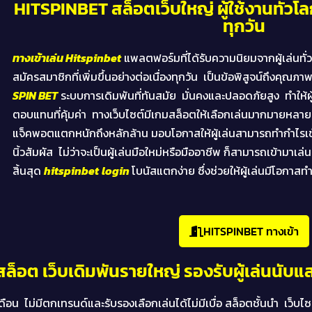
HITSPINBET สล็อตเว็บใหญ่ ผู้ใช้งานทั่วโลก
ทุกวัน
ทางเข้าเล่น
Hitspinbet
แพลตฟอร์มที่ได้รับความนิยมจากผู้เล่นทั
สมัครสมาชิกที่เพิ่มขึ้นอย่างต่อเนื่องทุกวัน เป็นข้อพิสูจน์ถึงคุณภ
SPIN BET
ระบบการเดิมพันที่ทันสมัย มั่นคงและปลอดภัยสูง ทำให้ผู้
ตอบแทนที่คุ้มค่า ทางเว็บไซต์มีเกมสล็อตให้เลือกเล่นมากมายหลาย
แจ็คพอตแตกหนักถึงหลักล้าน มอบโอกาสให้ผู้เล่นสามารถทำกำไรเข้
นิ้วสัมผัส ไม่ว่าจะเป็นผู้เล่นมือใหม่หรือมืออาชีพ ก็สามารถเข้ามาเ
สิ้นสุด
hitspinbet
login
โบนัสแตกง่าย ซึ่งช่วยให้ผู้เล่นมีโอกาสทำ
HITSPINBET ทางเข้า
ล็อต เว็บเดิมพันรายใหญ่ รองรับผู้เล่นนับแ
 ไม่มีตกเทรนด์และรับรองเลือกเล่นได้ไม่มีเบื่อ สล็อตชั้นนำ เว็บไ