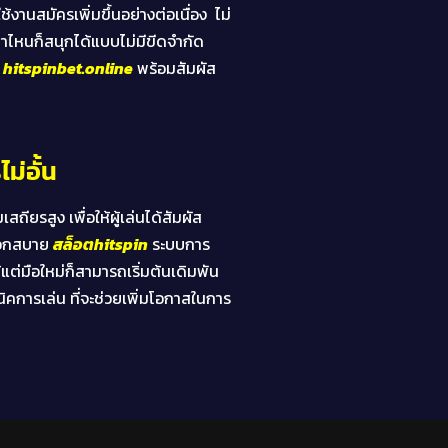
งานสมัครเพิ่มขึ้นอย่างต่อเนื่อง ไม่
เวลาไหนก็สนุกได้แบบไม่มีขีดจำกัด
ี
hitspinbet.online
พร้อมสัมผัส
ม่อั้น
ยรสูง เพื่อให้ผู้เล่นได้สัมผัส
ะดวกสบาย
สล็อต
hitspin
ระบบการ
แต่มือใหม่ก็สามารถเริ่มต้นเดิมพัน
คการเล่น ที่จะช่วยเพิ่มโอกาสในการ