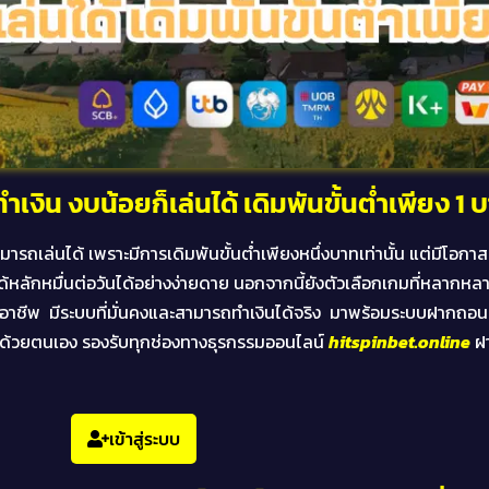
งิน งบน้อยก็เล่นได้ เดิมพันขั้นต่ำเพียง 1 
ารถเล่นได้ เพราะมีการเดิมพันขั้นต่ำเพียงหนึ่งบาทเท่านั้น แต่มีโอก
หลักหมื่นต่อวันได้อย่างง่ายดาย นอกจากนี้ยังตัวเลือกเกมที่หลากหลา
ออาชีพ มีระบบที่มั่นคงและสามารถทำเงินได้จริง มาพร้อมระบบฝากถอนอัต
ได้ด้วยตนเอง รองรับทุกช่องทางธุรกรรมออนไลน์
hitspinbet.online
ฝา
เข้าสู่ระบบ