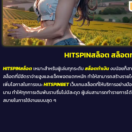
HITSPINสล็อต สล็อตทำเ
HITSPINสล็อต
เหมาะสำหรับผู้เล่นทุกระดับ
สล็อตทำเงิน
งบน้อยก็สาม
สล็อตที่มีอัตราจ่ายสูงและแจ็คพอตแตกหนัก ทำให้สามารถสร้างรายได้
เพิ่มโอกาสในการชนะ
HITSPINBET
เว็บเกมสล็อตที่ให้บริการอย่างมื
นาน ทำให้ทุกการเดิมพันราบรื่นไม่มีสะดุด ผู้เล่นสามารถทำรายการ
สบายในการใช้งานแบบสุด ๆ