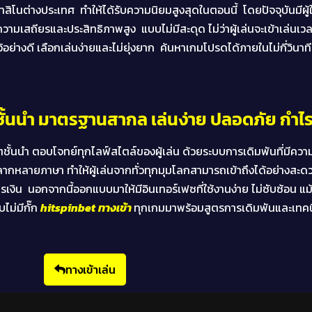
โนต่างประเทศ ทำให้ได้รับความนิยมสูงสุดในตอนนี้ โดยปัจจุบันมีผู้ใช้
มีความเสถียรและประสิทธิภาพสูง แบบไม่มีสะดุด ไม่ว่าผู้เล่นจะเข้าเล่น
่างดี เลือกเล่นง่ายและไม่ยุ่งยาก ค้นหาเกมโปรดได้ภายในไม่กี่วินาท
้นนำ มาตรฐานสากล เล่นง่าย ปลอดภัย กำไรไ
ำ ตอบโจทย์ทุกไลฟ์สไตล์ของผู้เล่น ด้วยระบบการเดิมพันที่มีความเสถี
หลากหลายภาษา ทำให้ผู้เล่นจากทั่วทุกมุมโลกสามารถเข้าถึงได้อย่างส
เงิน นอกจากนี้ออกแบบมาให้มีอินเทอร์เฟซที่ใช้งานง่าย ไม่ซับซ้อน แม้
ไม่มีกั๊ก
hitspinbet
ทางเข้า
ทุกเกมมาพร้อมสูตรการเดิมพันและเทคนิ
ทางเข้าเล่น