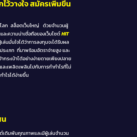
ไว้วางใจ สมัครเพิ่มขึ้น
่วโลก สล็อตเว็บใหญ่ ด้วยจำนวนผู้
าพและความน่าเชื่อถือของเว็บไซต์
HIT
เล่นมั่นใจได้ว่าการลงทุนจะได้รับผล
ประเภท ที่มาพร้อมอัตราจ่ายสูง และ
ากระเป๋าได้อย่างง่ายดายเพียงปลาย
ล่นและเพลิดเพลินไปกับการทำกำไรที่ไม่
กำไรได้ง่ายขึ้น
สน
ซต์เดิมพันคุณภาพและมีผู้เล่นจำนวน