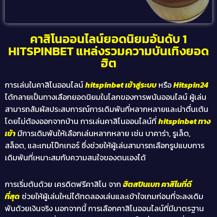
คาสิโนออนไลน์ยอดนิยมอันดับ 1
HITSPINBET แหล่งรวมความบันเทิงยอด
ฮิต
การเล่นในคาสิโนออนไลน์
hitspinbet เข้าสู่ระบบ
หรือ
Hitspin24
ได้กลายเป็นทางเลือกยอดนิยมในโลกของการพนันออนไลน์ ผู้เล่น
สามารถสัมผัสประสบการณ์การเดิมพันที่หลากหลายและน่าตื่นเต้น
โดยไม่ต้องออกจากบ้าน การเล่นคาสิโนออนไลน์ที่
hitspinbet ทาง
เข้า
มีการเดิมพันให้เลือกเล่นหลากหลาย เช่น บาคาร่า, รูเล็ต,
สล็อต, และเกมโป๊กเกอร์ ซึ่งช่วยให้ผู้เล่นสามารถเลือกรูปแบบการ
เดิมพันที่เหมาะสมกับความสนใจของตนเองได้
การเริ่มต้นด้วย เครดิตฟรีคาสิโน จาก
ฮิตสปินเบท คาสิโนที่ดี
ที่สุด
ช่วยให้ผู้เล่นใหม่ได้ทดลองเล่นและเข้าใจเกมก่อนที่จะลงเดิม
พันด้วยเงินจริง นอกจากนี้ การเลือกคาสิโนออนไลน์ที่มีมาตรฐาน