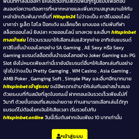
พนันที่กำลังมองหา แหล่งรวมเกมส์เดิมพันทุกรูปแบบเพื่อตอบ
สนองต่อความต้องการที่หลากหลายและเพิ่มความสนุกสนานให้กับ
เหล่านักเดิมพันมากขึ้นที่
Hitspin24
ไม่ว่าจะเป็น คาสิโนออนไลน์
บาคาร่า รูเล็ต ไฮโล ป๊อกเด้ง แบล็คแจ็ค แทงบอล เดิมพันกีฬา
สล็อตออนไลน์ ยิงปลา หวยออนไลน์ แทงหวย และอื่นๆ
hitspinbet
ทางเข้าเล่น
ได้รวบรวมมาให้เลือกเล่นแล้วทุกค่าย อาทิเช่นแบรนด์
คาสิโนชั้นนำของโลกอย่าง SA Gaming , AE Sexy หรือ Sexy
Gaming แบรนด์สล็อตชั้นนำของโลกอย่าง Joker Gaming และ PG
Slot ยังไม่หมดเพียงเท่านี้เรายังมีแบรนด์อื่นๆให้เลือกเล่นกันอย่าง
จุใจไม่ว่าจะเป็น Pretty Gamging , WM Casino , Asia Gaming ,
AMB Poker , Gamging Soft , Simple Play และอื่นๆอีกมากมาย
hitspinbet เข้าสู่ระบบ
จะมีอัพเดทเข้ามาให้เล่นกันอย่าสม่ำเสมอ
ด้วยระบบที่ทันสมัยที่สุดในขณะนี้ ฝากถอนเงินรวดเร็วเพียงไม่กี่
วินาที ด้วยขั้นตอนที่แสนจะง่ายดาย ท่านสามารถเลือกเล่นได้ทุก
แบรนด์ไม่ต้องโยกเงินให้เสียเวลา เริ่มรวยไปกับ
hitspinbet.online
วันนี้เริ่มต้นฝากเงินเพียง 10 บาทเท่านั้น
เข้าสู่ระบบ