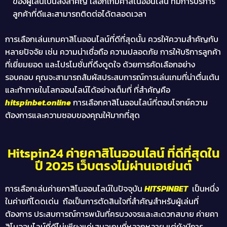
ของผู้เล่นเป็นสิ่งสำคัญ เลือกเกมคาสิโนออนไลน์ ที่มีการบริการ
ลูกค้าที่ดีและสามารถติดต่อได้ตลอดเวลา
การเลือกเล่นเกมคาสิโนออนไลน์ที่ดีที่สุดนั้น ควรให้ความสำคัญกับ
หลายปัจจัย เช่น ความน่าเชื่อถือ ความปลอดภัย การให้บริการลูกค้า
ที่เยี่ยมยอด และโปรโมชั่นที่ดึงดูดใจ ด้วยการคัดเลือกอย่าง
รอบคอบ คุณจะสามารถสัมผัสประสบการณ์การเล่นเกมที่น่าตื่นเต้น
และท้าทายในโลกออนไลน์ได้อย่างเต็มที่ ที่สำคัญคือ
hitspinbet.online
การเลือกคาสิโนออนไลน์ที่ตอบโจทย์ความ
ต้องการและความชอบของคุณให้มากที่สุด
Hitspin24 ค่ายคาสิโนออนไลน์ ที่ดีที่สุดใน
ปี 2025 เว็บตรงไม่ผ่านเอเย่นต์
การเลือกเล่นค่ายคาสิโนออนไลน์ในปัจจุบัน
HITSPINBET
เป็นหนึ่ง
ในค่ายที่โดดเด่น ถือเป็นการตัดสินใจที่สำคัญสำหรับผู้เล่นที่
ต้องการ ประสบการณ์การพนันที่ครบวงจรและสะดวกสบาย ค่ายคา
สิโนออนไลน์ที่ดีไม่เพียงแค่เสนอเกมที่หลากหลาย แต่ยังมีการ