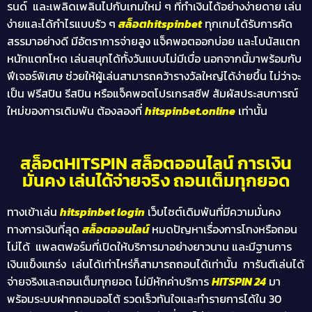
รนด์ และเพลิดเพลินไปกับเกมใหม่ ๆ ที่ทำเงินได้อย่างง่ายดาย เล่น
ง่ายและได้กำไรแบบรัว ๆ
สล็อต
hitspinbet
ทุกเกมได้รับการคัด
สรรมาอย่างดี มีอัตราการจ่ายสูง แจ็คพอตออกบ่อย และโบนัสแตก
หนักแตกโหด เล่นสนุกได้ทั้งวันแบบไม่มีเบื่อ นอกจากนี้มาพร้อมกับ
ฟีเจอร์พิเศษ ช่วยให้ผู้เล่นสามารถคว้ารางวัลใหญ่ได้ง่ายขึ้น ไม่ว่าจะ
เป็น ฟรีสปิน รีสปิน หรือแจ็คพอตโปรเกรสซีฟ สัมผัสประสบการณ์
ใหม่ของการเดิมพัน ต้องลองที่
hitspinbet.online
เท่านั้น
สล็อตHITSPIN สล็อตออนไลน์ การเงิน
มั่นคง เล่นได้จ่ายจริง ถอนเต็มทุกยอด
ทางเข้าเล่น
hitspinbet login
เว็บไซต์เดิมพันที่มีความมั่นคง
ทางการเงินที่สุด
สล็อตออนไลน์
หมดปัญหาเรื่องการโกงหรือถอน
ไม่ได้ แพลตฟอร์มที่เปิดให้บริการมาอย่างยาวนาน และมีฐานการ
เงินแข็งแกร่ง เล่นได้เท่าไหร่ก็สามารถถอนได้เท่านั้น การันตีเล่นได้
จ่ายจริงและถอนเต็มทุกยอด ไม่มีหักค่าบริการ
HITSPIN 24
มา
พร้อมระบบฝากถอนออโต้ รวดเร็วทันใจและทำรายการได้ใน 30