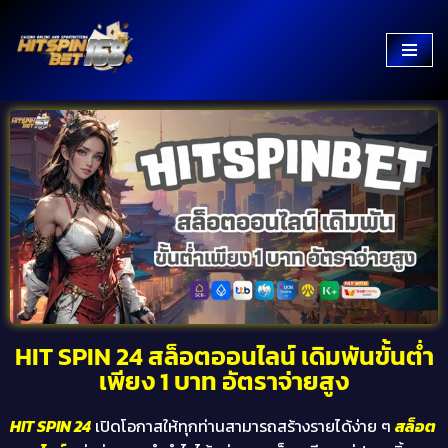
Skip
to
content
HIT SPIN 24 สล็อตออนไลน์ เดิมพันขั้นต่ำ
เพียง 1 บาท อัตราจ่ายสูง
HIT SPIN 24
เปิดโอกาสให้ทุกท่านสามารถสร้างรายได้ง่าย ๆ
สล็อต