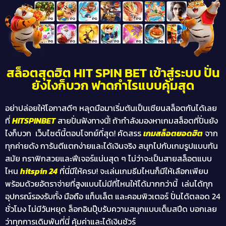
สล็อตสุดฮิต HIT SPIN BET เข้าสู่ระบบ ปั่น
ยังไงก็บวก ฟาดกำไรแบบคุ้มสุด
อย่าปล่อยให้โอกาสดีๆ หลุดมือมาเริ่มต้นเป็นเซียนสล็อตกันได้เลย
ที่
HITSPINBET
สายปั่นฟังทางนี้! ถ้ากำลังมองหาเกมสล็อตที่ปั่นยัง
ไงก็บวก เว็บไซต์นี้ตอบโจทย์ที่สุด! คัดสรร
เกมสล็อตยอดฮิต
จาก
ทุกค่ายดัง การันตีแตกง่ายและได้เงินจริง สนุกไปกับเกมรูปแบบทัน
สมัย กราฟิกสวยและฟีเจอร์แน่นสุด ๆ ไม่ว่าจะเป็นสายสล็อตแบบ
ไหน
hitspin 24
ที่นี่มีให้ครบ! จะเล่นเกมธีมไหนก็มีให้เลือกเพียบ
พร้อมด้วยอัตราจ่ายที่สูงแบบไม่มีที่ไหนให้ได้มากกว่านี้ เล่นได้ทุก
อุปกรณ์รองรับทั้ง มือถือ แท็บเล็ต และคอมพิวเตอร์ ปั่นได้ตลอด 24
ชั่วโมง ไม่มีวันหยุด ล็อกอินปุ๊บรับความสนุกแบบเต็มสปีด บอกเลย
ว่าทุกการเดิมพันที่นี่ คุ้มค่าและได้เงินชัวร์